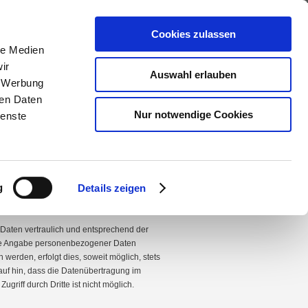
Cookies zulassen
le Medien
Jetzt anrufen: 04267/9819600
ir
Auswahl erlauben
, Werbung
TZERKLÄRUNG
IMPRESSUM
ren Daten
Nur notwendige Cookies
ienste
g
Details zeigen
Daten vertraulich und entsprechend der
ohne Angabe personenbezogener Daten
erden, erfolgt dies, soweit möglich, stets
auf hin, dass die Datenübertragung im
griff durch Dritte ist nicht möglich.