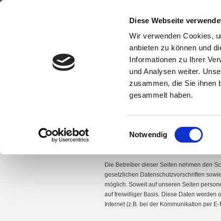
Diese Webseite verwende
Wir verwenden Cookies, um
anbieten zu können und di
Informationen zu Ihrer Ve
STARTSEITE
ÜBER UNS
AKQUI
und Analysen weiter. Unse
zusammen, die Sie ihnen b
gesammelt haben.
»
»
Sie sind hier:
Startseite
Über uns
Date
Einwilligungsauswahl
Notwendig
Die Betreiber dieser Seiten nehmen den Sc
gesetzlichen Datenschutzvorschriften sow
möglich. Soweit auf unseren Seiten person
auf freiwilliger Basis. Diese Daten werden
Internet (z.B. bei der Kommunikation per E-