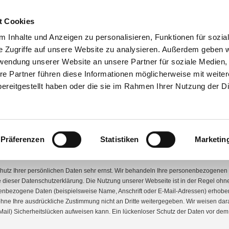
t Cookies
 Inhalte und Anzeigen zu personalisieren, Funktionen für sozia
e Zugriffe auf unsere Website zu analysieren. Außerdem geben w
rwendung unserer Website an unsere Partner für soziale Medien
SITION
OPTIMIERUNG
CONSULTING
KONTAKT
DATENSCHU
re Partner führen diese Informationen möglicherweise mit weite
ereitgestellt haben oder die sie im Rahmen Ihrer Nutzung der D
nschutzerklärung
Präferenzen
Statistiken
Marketin
hutz Ihrer persönlichen Daten sehr ernst. Wir behandeln Ihre personenbezogenen 
ie dieser Datenschutzerklärung. Die Nutzung unserer Webseite ist in der Regel 
enbezogene Daten (beispielsweise Name, Anschrift oder E-Mail-Adressen) erhoben w
 ohne Ihre ausdrückliche Zustimmung nicht an Dritte weitergegeben. Wir weisen dar
Mail) Sicherheitslücken aufweisen kann. Ein lückenloser Schutz der Daten vor dem Zu